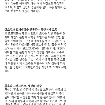
대의 식물로 이루어진 다섯 개의 여정으로 구성되어
있으며, 자연과 인간이 공존하는 살아 있는 현대적 산
수의 풍경으로 새롭게 정의된다.
장소성과 도시맥락을 관통하는 공간서사 도입​
이 프로젝트는 해안 산업도시 포항을 강한 해풍에 견
디며 자연의 순환적 시학을 표현하는 지속가능한 온
실로 재해석한다. 산업적 정체성을 넘어, 시민에게 생
태적·문화적 안식처를 제공하고자 했다. ‘물을 두른 장
소’라는 의미의 환호(環湖)에서 영감을 받아, 태양과
바다를 잇는 순환과 재생의 상징을 외부에서 내부로
이어지는 연속적 공간 서사로 풀어냈다. 혹독한 환경
에서도 식물 생장을 지속시키기 위해 통합 공기 흐름
과 적응형 외피 시스템을 적용하여 환경 성능과 건축
형식을 융합하고, 회복탄력성을 기능이자 의미로 구현
했다.
환호의 그랜드커브, 생명의 파장
형태는 ‘환호’의 순환적 상징성을 표현하며, 태양의 고
리와 물의 흐름을 나타내는 곡선들이 중첩되어 구성
된다. 이러한 곡선들은 지형의 큰 윤곽선에서 비롯되
어, 빛의 움직임과 지형의 단차를 따라 유기적으로 변
화한다. 물고기 비늘에서 영감을 얻은 ETFE 쿠션 외