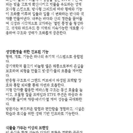
피는 빛을 고르게 확산시키고 빗물을 유도하는 생체
모사형 스킨으로, 방사형 그리드에 따라 형태와 기능
이 조화를 이루며 일출과 일몰 시 변화하는 반사와 색
채를 만들어낸다. 내부는 바다와 산의 경관을 끌어들
여 식생과 시각적으로 교차하는 ‘열린 풍경’을 형성하
고, 석재와 하드우드 등 지역의 지속가능한 재료를 사
용하여 구조와 생태가 조화롭게 공존한다.
생장환경을 위한 진보된 기능​
형태, 재료, 기능은 하나의 유기적 시스템으로 융합된
다.
공기역학적 물고기 비늘형 쉘은 해풍으로부터 온실을
보호하며 외형을 만들고 빛·공기·물의 흐름을 제어한
다.
반응형 구조로서 그랜드 커브에서 파생된 프랙탈 창
호와 통합 외피를 통해 자연과 호흡한다.
지형 단차를 활용한 테라스형 구조는 동선 효율을 높
이고, 모듈형 철골 프레임과 ETFE 쿠션은 하중과 유
지비를 줄이며 채광·에너지·열 제어 성능을 극대화한
다.
방문자는 부드러운 탐험과 편안함을 경험하고, 시설은
학습과 휴식을 위한 생태 기반 인프라로 기능한다.
식물을 가두는 이상의 브랜딩​
이 온실은 환경 성능과 디자인 표현을 결합한 공공건