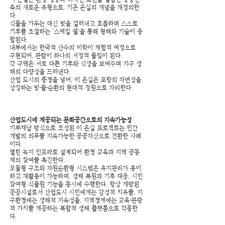
축의 새로운 유형으로, 기존 온실의 개념을 재정의한
다.
식물을 가두는 대신 빛을 걸러내고 호흡하며 스스로
기후를 조절하는 ‘스케일 쉘’을 통해 형태와 기술이 융
합된다.
내부에서는 한국적 산수의 미학이 체험적 여정으로
구현되어, 관람이 하나의 서정적 몰입이 된다.
각 구역은 서로 다른 기후와 식생을 보여주며 지구 생
태의 다양성을 드러낸다.
산업 도시의 풍경을 넘어, 이 온실은 포항의 자연성을
상징하는 빛·물·순환의 현대적 정원으로 자리한다.
산업도시에 제공되는 문화공간으로의 지속가능성​
기부채납 방식으로 조성된 이 온실 프로젝트는 민간
개발의 의무를 지속가능한 공공자산으로 전환한 사례
이다.
열린 녹지 인프라로 설계되어 환경 교육과 지역 공동
체의 참여를 촉진한다.
모듈형 구조와 자원순환형 시스템은 유지관리가 용이
하고 재활용이 가능하며, 생태 복원과 기후 대응, 시민
참여형 식물원 기능을 동시에 수행한다. 항상 개방된
공공시설로서 산업도시 시민에게는 감성적 치유를, 지
구환경에는 생태적 지속성을, 지역경제에는 교육·관광
적 가치를 제공하는 복합적 생태 플랫폼으로 작동한
다.