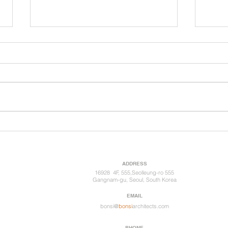
WI
WINNER 함안한자문학관 설
계공모
ADDRESS
16928 4F, 555,Seolleung-ro 555
Gangnam-gu, Seoul, South Korea
EMAIL
bonsi@
bonsi
architects.com
PHONE