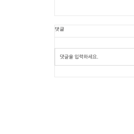
댓글
댓글을 입력하세요.
WINNER 유네스코 세계지질
공원 동아시아플랫폼