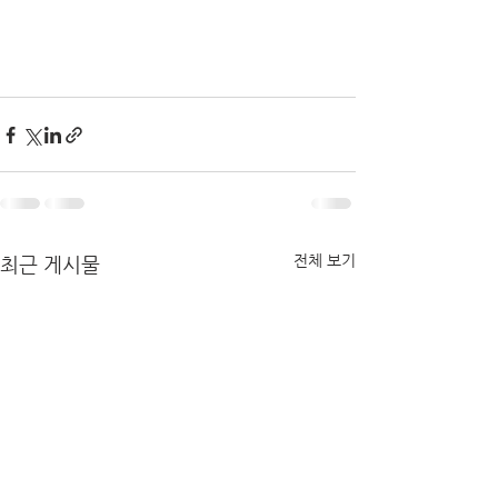
전체 보기
최근 게시물